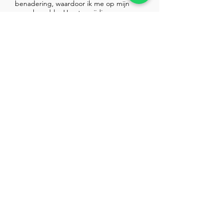
benadering, waardoor ik me op mijn
gemak voelde. Hun toewijding aan
kwaliteit en resultaat was duidelijk
merkbaar. Dankzij hun inzet en expertise
werd mijn zaak op een effectieve en
rechtvaardige manier afgehandeld. Een
aanrader voor iedereen die op zoek is
naar een betrokken advocatenkantoor.
Ons laatste nieuws
De laatste nieuwsfeitjes,
publicaties en actualiteiten die
jij moet weten!