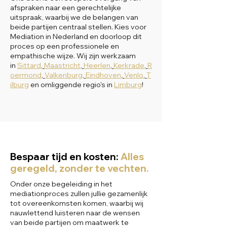
afspraken naar een gerechtelijke
uitspraak, waarbij we de belangen van
beide partijen centraal stellen. Kies voor
Mediation in Nederland en doorloop dit
proces op een professionele en
empathische wijze. Wij zijn werkzaam
in
Sittard
,
Maastricht
,
Heerlen
,
Kerkrade
,
R
oermond
,
Valkenburg
,
Eindhoven
,
Venlo
,
T
ilburg
en omliggende regio's in
Limburg
!
Bespaar tijd en kosten:
Alles
geregeld, zonder te vechten.
Onder onze begeleiding in het
mediationproces zullen jullie gezamenlijk
tot overeenkomsten komen, waarbij wij
nauwlettend luisteren naar de wensen
van beide partijen om maatwerk te