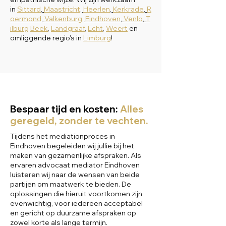
in
Sittard
,
Maastricht
,
Heerlen
,
Kerkrade
,
R
oermond
,
Valkenburg
,
Eindhoven
,
Venlo
,
T
ilburg
Beek
,
Landgraaf
,
Echt
,
Weert
​ en
omliggende regio's in
Limburg
!
Bespaar tijd en kosten:
Alles
geregeld, zonder te vechten.
Tijdens het mediationproces in
Eindhoven begeleiden wij jullie bij het
maken van gezamenlijke afspraken. Als
ervaren advocaat mediator Eindhoven
luisteren wij naar de wensen van beide
partijen om maatwerk te bieden. De
oplossingen die hieruit voortkomen zijn
evenwichtig, voor iedereen acceptabel
en gericht op duurzame afspraken op
zowel korte als lange termijn.