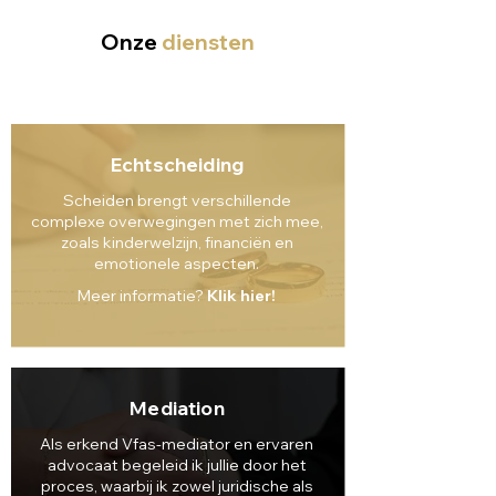
Onze
diensten
Echtscheiding
Scheiden brengt verschillende
complexe overwegingen met zich mee,
zoals kinderwelzijn, financiën en
emotionele aspecten.
Meer informatie?
Klik hier!
Mediation
Als erkend Vfas-mediator en ervaren
advocaat begeleid ik jullie door het
proces, waarbij ik zowel juridische als