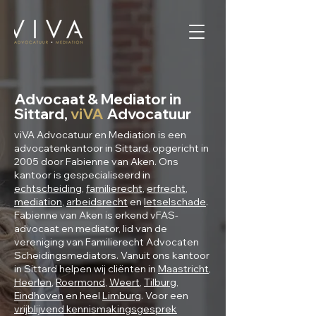
Advocaat & Mediator in
Sittard,
viVA
Advocatuur
viVA Advocatuur en Mediation is een
advocatenkantoor in Sittard, opgericht in
2005 door Fabienne van Aken. Ons
kantoor is gespecialiseerd in
echtscheiding
,
familierecht
,
erfrecht
,
mediation
,
arbeidsrecht
en
letselschade
.
Fabienne van Aken is erkend vFAS-
advocaat en mediator, lid van de
vereniging van Familierecht Advocaten
Scheidingsmediators. Vanuit ons kantoor
in Sittard helpen wij cliënten in
Maastricht
,
Heerlen
,
Roermond
,
Weert
,
Tilburg
,
Eindhoven
en heel
Limburg
. Voor een
vrijblijvend kennismakingsgesprek