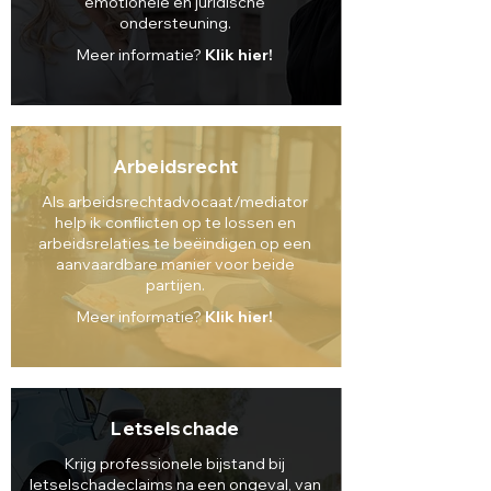
emotionele en juridische
ondersteuning.
Meer informatie?
Klik hier!
Arbeidsrecht
Als arbeidsrechtadvocaat/mediator
help ik conflicten op te lossen en
arbeidsrelaties te beëindigen op een
aanvaardbare manier voor beide
partijen.
Meer informatie?
Klik hier!
Letsels
chade
Krijg professionele bijstand bij
letselschadeclaims na een ongeval, van