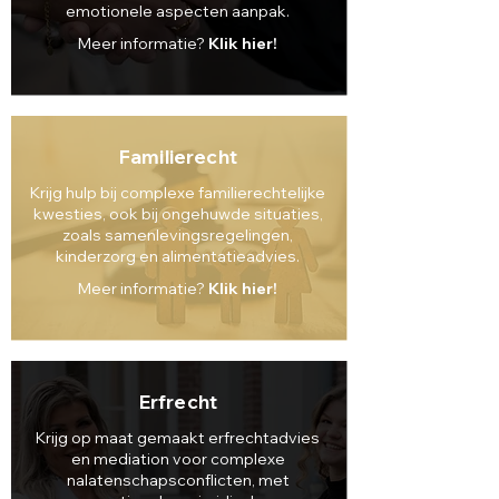
emotionele aspecten aanpak.
Meer informatie?
Klik hier!
Familierecht
Krijg hulp bij complexe familierechtelijke
kwesties, ook bij ongehuwde situaties,
zoals samenlevingsregelingen,
kinderzorg en alimentatieadvies.
Meer informatie?
Klik hier!
Erfrecht
Krijg op maat gemaakt erfrechtadvies
en mediation voor complexe
nalatenschapsconflicten, met