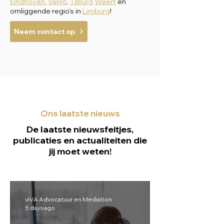
Eindhoven
,
Venlo
,
Tilburg
Weert
en
omliggende regio's in
Limburg
!
Neem contact op
Ons laatste nieuws
De laatste nieuwsfeitjes,
publicaties en actualiteiten die
jij moet weten!
viVA Advocatuur en Mediation
5 days ago