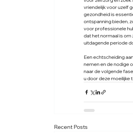
voor zelfzorg en zoek 
vriendelijk voor uzelf
gezondheid is essentiee
ontspanning bieden, zo
voor professionele hul
dat het normaal is om 
uitdagende periode d
Een echtscheiding aan
nemen en de nodige on
naar de volgende fase 
u door deze moeilijke t
Recent Posts