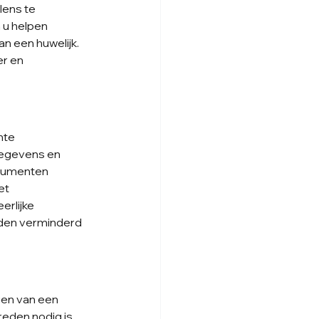
ens te 
 u helpen 
n een huwelijk. 
r en 
nte 
gegevens en 
ocumenten 
et 
rlijke 
den verminderd 
en van een 
reden nodig is. 