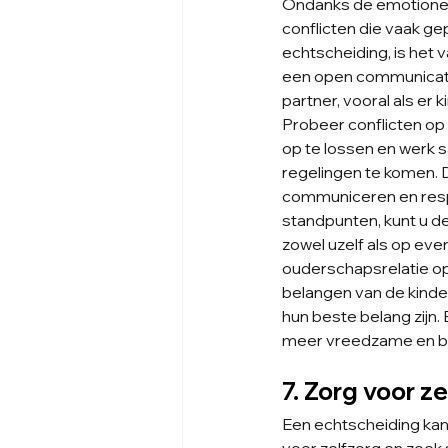
Ondanks de emotionel
conflicten die vaak g
echtscheiding, is het 
een open communicati
partner, vooral als er k
Probeer conflicten op
op te lossen en werk s
regelingen te komen. 
communiceren en respe
standpunten, kunt u d
zowel uzelf als op ev
ouderschapsrelatie op
belangen van de kinde
hun beste belang zijn
meer vreedzame en bev
7. Zorg voor z
Een echtscheiding kan