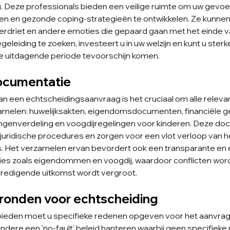
. Deze professionals bieden een veilige ruimte om uw gevoel
en en gezonde coping-strategieën te ontwikkelen. Ze kunnen
erdriet en andere emoties die gepaard gaan met het einde va
eleiding te zoeken, investeert u in uw welzijn en kunt u sterke
ze uitdagende periode tevoorschijn komen.
ocumentatie
an een echtscheidingsaanvraag is het cruciaal om alle releva
amelen: huwelijksakten, eigendomsdocumenten, financiële 
ingenverdeling en voogdijregelingen voor kinderen. Deze d
juridische procedures en zorgen voor een vlot verloop van h
 Het verzamelen ervan bevordert ook een transparante en ee
ies zoals eigendommen en voogdij, waardoor conflicten wor
redigende uitkomst wordt vergroot.
gronden voor echtscheiding
bieden moet u specifieke redenen opgeven voor het aanvrag
andere een 'no-fault' beleid hanteren waarbij geen specifieke 