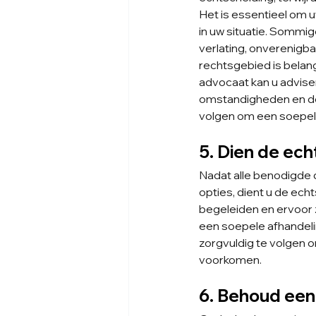
Het is essentieel om 
in uw situatie. Sommi
verlating, onverenigba
rechtsgebied is belang
advocaat kan u advise
omstandigheden en de 
volgen om een soepele
5. Dien de ec
Nadat alle benodigde 
opties, dient u de ech
begeleiden en ervoor 
een soepele afhandeli
zorgvuldig te volgen o
voorkomen.
6. Behoud ee