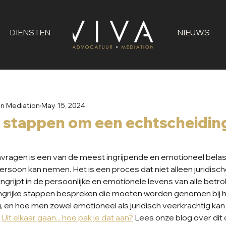
DIENSTEN
NIEUWS
en Mediation
May 15, 2024
e stappen om een echtscheiding
vragen is een van de meest ingrijpende en emotioneel bela
ersoon kan nemen. Het is een proces dat niet alleen juridisc
ngrijpt in de persoonlijke en emotionele levens van alle betro
angrijke stappen bespreken die moeten worden genomen bij 
 en hoe men zowel emotioneel als juridisch veerkrachtig kan b
 
Uit elkaar gaan... hoe pak je dat aan?
 Lees onze blog over dit