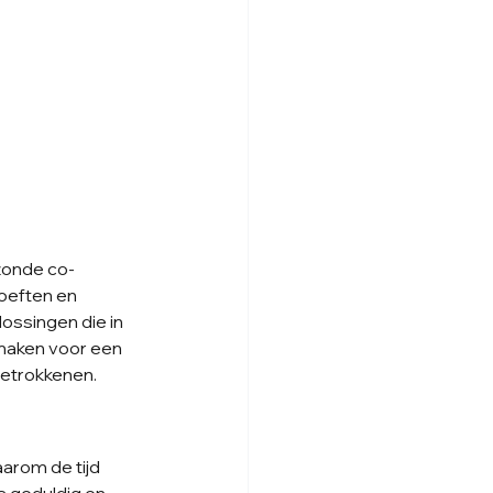
zonde co-
oeften en 
ssingen die in 
maken voor een 
betrokkenen.
arom de tijd 