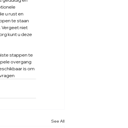
s geduldig en 
tionele 
e u rust en 
 open te staan 
 Vergeet niet 
org kunt u deze 
iste stappen te 
epele overgang 
eschikbaar is om 
 vragen
See All