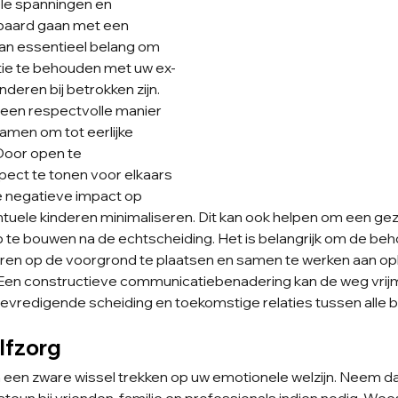
e spanningen en 
epaard gaan met een 
van essentieel belang om 
e te behouden met uw ex-
inderen bij betrokken zijn. 
 een respectvolle manier 
amen om tot eerlijke 
Door open te 
ct te tonen voor elkaars 
e negatieve impact op 
entuele kinderen minimaliseren. Dit kan ook helpen om een ge
 te bouwen na de echtscheiding. Het is belangrijk om de beh
ren op de voorgrond te plaatsen en samen te werken aan oplo
. Een constructieve communicatiebenadering kan de weg vrij
redigende scheiding en toekomstige relaties tussen alle 
elfzorg
 een zware wissel trekken op uw emotionele welzijn. Neem da