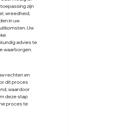
oepassing zijn 
l, wreedheid, 
den in uw 
 uitkomsten. Uw 
ke 
kundig advies te 
te waarborgen.
uw rechten en 
or dit proces 
end, waardoor 
om deze stap 
he proces te 