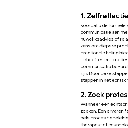
1. Zelfreflect
Voordat u de formele s
communicatie aan met
huwelijksadvies of rela
kans om diepere probl
emotionele heling biede
behoeften en emoties 
communicatie bevordert
zijn. Door deze stapp
stappen in het echtsc
2. Zoek profes
Wanneer een echtscheid
zoeken. Een ervaren fa
hele proces begeleiden
therapeut of counselo