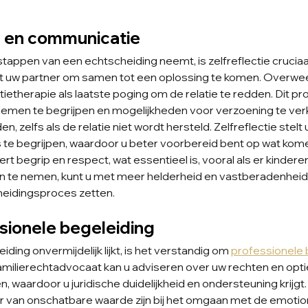
ie en communicatie
tappen van een echtscheiding neemt, is zelfreflectie crucia
 uw partner om samen tot een oplossing te komen. Overwe
tietherapie als laatste poging om de relatie te redden. Dit pr
emen te begrijpen en mogelijkheden voor verzoening te ver
n, zelfs als de relatie niet wordt hersteld. Zelfreflectie stelt 
te begrijpen, waardoor u beter voorbereid bent op wat kom
 begrip en respect, wat essentieel is, vooral als er kinderen
en te nemen, kunt u met meer helderheid en vastberadenheid
heidingsproces zetten.
sionele begeleiding
ing onvermijdelijk lijkt, is het verstandig om 
professionele 
milierechtadvocaat kan u adviseren over uw rechten en optie
, waardoor u juridische duidelijkheid en ondersteuning krijgt
r van onschatbare waarde zijn bij het omgaan met de emotio