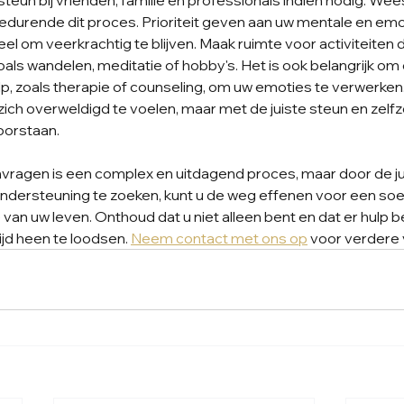
steun bij vrienden, familie en professionals indien nodig. Wee
 gedurende dit proces. Prioriteit geven aan uw mentale en emo
l om veerkrachtig te blijven. Maak ruimte voor activiteiten di
als wandelen, meditatie of hobby's. Het is ook belangrijk om
p, zoals therapie of counseling, om uw emoties te verwerken.
zich overweldigd te voelen, maar met de juiste steun en zelfz
oorstaan.
vragen is een complex en uitdagend proces, maar door de ju
dersteuning te zoeken, kunt u de weg effenen voor een so
van uw leven. Onthoud dat u niet alleen bent en dat er hulp b
ijd heen te loodsen. 
Neem contact met ons op
 voor verdere