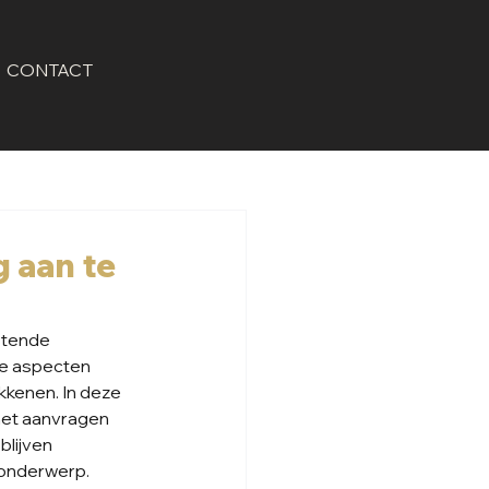
CONTACT
 aan te
stende 
he aspecten 
kkenen. In deze 
het aanvragen 
lijven 
 onderwerp.