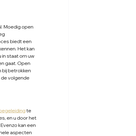
al. Moedig open 
eg 
oces biedt een 
kennen. Het kan 
u in staat om uw 
en gaat. Open 
 bij betrokken 
 de volgende 
begeleiding
 te 
s, en u door het 
. Evenzo kan een 
nele aspecten 